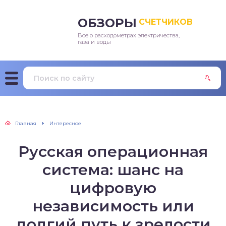
ОБЗОРЫ
СЧЕТЧИКОВ
Все о расходометрах электричества,
ектроэнергии
газа и воды
ды
а
Главная
Интересное
Русская операционная
система: шанс на
цифровую
независимость или
долгий путь к зрелости