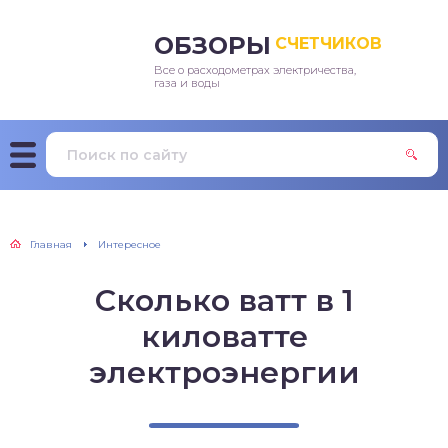
ОБЗОРЫ
СЧЕТЧИКОВ
Все о расходометрах электричества,
ектроэнергии
газа и воды
ды
а
Главная
Интересное
Сколько ватт в 1
киловатте
электроэнергии