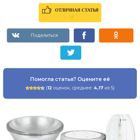
ОТЛИЧНАЯ СТАТЬЯ
24
Помогла статья? Оцените её
(
12
оценок, среднее:
4,17
из 5)