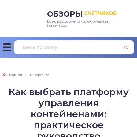
ОБЗОРЫ
СЧЕТЧИКОВ
Все о расходометрах электричества,
ектроэнергии
газа и воды
ды
а
Главная
Интересное
Как выбрать платформу
управления
контейненами:
практическое
руководство