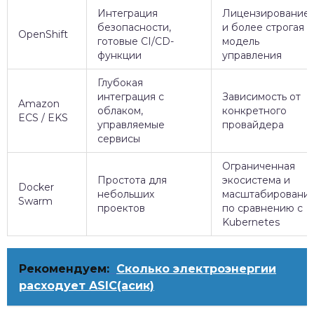
Интеграция
Лицензирование
безопасности,
и более строгая
OpenShift
готовые CI/CD-
модель
функции
управления
Глубокая
интеграция с
Зависимость от
Amazon
облаком,
конкретного
ECS / EKS
управляемые
провайдера
сервисы
Ограниченная
Простота для
экосистема и
Docker
небольших
масштабировани
Swarm
проектов
по сравнению с
Kubernetes
Рекомендуем:
Сколько электроэнергии
расходует ASIC(асик)